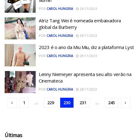
Illumin
POR
CAROL HUNGRIA
29/11/2023
Atriz Tang Wei é nomeada embaixadora
global da Burberry
POR
CAROL HUNGRIA
29/11/2023
2023 é o ano da Miu Miu, diz a plataforma Lyst
POR
CAROL HUNGRIA
29/11/2023
Lenny Niemeyer apresenta seu alto verão na
Cinemateca
POR
CAROL HUNGRIA
28/11/2023
1
…
229
230
231
…
245
Últimas