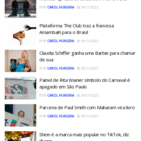
POR
CAROL HUNGRIA
30/11/2023
Plataforma The Club traz a francesa
Amambaih para o Brasil
POR
CAROL HUNGRIA
29/11/2023
Claudia Schiffer ganha uma Barbie para chamar
de sua
POR
CAROL HUNGRIA
29/11/2023
Painel de Rita Wainer símbolo do Carnaval é
apagado em São Paulo
POR
CAROL HUNGRIA
29/11/2023
Parceria de Paul Smith com Maharam vira livro
POR
CAROL HUNGRIA
29/11/2023
Shein é a marca mais popular no TikTok, diz