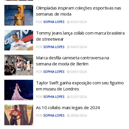
Olimpíadas inspiram coleções esportivas nas
semanas de moda
POR
SOPHIA LOPES
05/07/2024
Tommy Jeans lança collab com marca brasileira
de streetwear
POR
SOPHIA LOPES
04/07/2024
Marca desfila camiseta controversa na
semana de moda de Berlim
POR
SOPHIA LOPES
04/07/2024
Taylor Swift ganha exposição com seu figurino
em museu de Londres
POR
SOPHIA LOPES
02/07/2024
As 10 collabs mais legais de 2024
POR
SOPHIA LOPES
28/06/2024