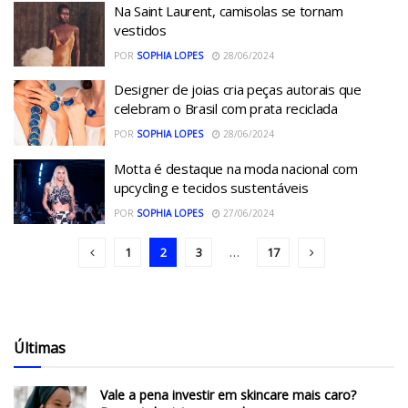
Na Saint Laurent, camisolas se tornam
vestidos
POR
SOPHIA LOPES
28/06/2024
Designer de joias cria peças autorais que
celebram o Brasil com prata reciclada
POR
SOPHIA LOPES
28/06/2024
Motta é destaque na moda nacional com
upcycling e tecidos sustentáveis
POR
SOPHIA LOPES
27/06/2024
1
2
3
…
17
Últimas
Vale a pena investir em skincare mais caro?