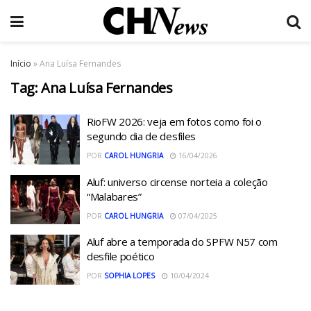
Início
»
Ana Luísa Fernandes
Tag:
Ana Luísa Fernandes
RioFW 2026: veja em fotos como foi o
segundo dia de desfiles
POR
CAROL HUNGRIA
16/04/2026
Aluf: universo circense norteia a coleção
“Malabares”
POR
CAROL HUNGRIA
07/04/2025
Aluf abre a temporada do SPFW N57 com
desfile poético
POR
SOPHIA LOPES
10/04/2024