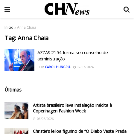
Início
»
Anna Chaia
Tag:
Anna Chaia
AZZAS 2154 forma seu conselho de
administração
POR
CAROL HUNGRIA
02/07/2024
Últimas
Artista brasileiro leva instalação inédita à
Copenhagen Fashion Week
06/08/2026
Christie’s leiloa figurino de “O Diabo Veste Prada