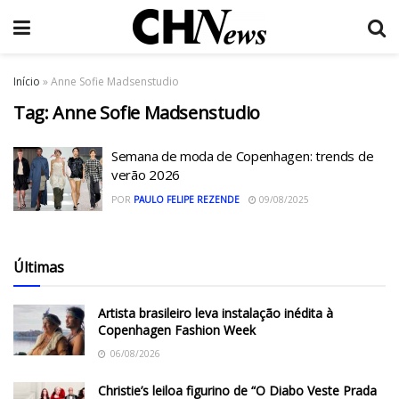
Início
»
Anne Sofie Madsenstudio
Tag:
Anne Sofie Madsenstudio
Semana de moda de Copenhagen: trends de
verão 2026
POR
PAULO FELIPE REZENDE
09/08/2025
Últimas
Artista brasileiro leva instalação inédita à
Copenhagen Fashion Week
06/08/2026
Christie’s leiloa figurino de “O Diabo Veste Prada