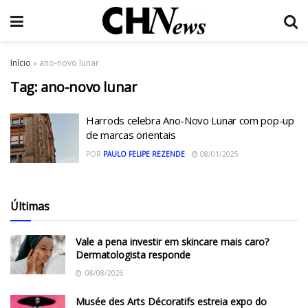
Início
»
ano-novo lunar
Tag:
ano-novo lunar
Harrods celebra Ano-Novo Lunar com pop-up
de marcas orientais
POR
PAULO FELIPE REZENDE
08/01/2025
Últimas
Vale a pena investir em skincare mais caro?
Dermatologista responde
08/08/2026
Musée des Arts Décoratifs estreia expo do