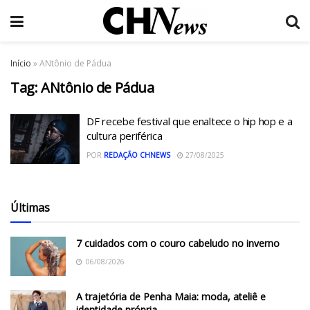
Início
»
ANtônio de Pádua
Tag:
ANtônio de Pádua
DF recebe festival que enaltece o hip hop e a
cultura periférica
POR
REDAÇÃO CHNEWS
27/08/2025
Últimas
7 cuidados com o couro cabeludo no inverno
06/08/2026
A trajetória de Penha Maia: moda, ateliê e
identidade própria