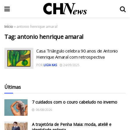
Início
»
antonio henrique amaral
Tag:
antonio henrique amaral
Casa Triângulo celebra 90 anos de Antonio
Henrique Amaral com retrospectiva
POR
LIGIA KAS
24/09/2025
Últimas
7 cuidados com o couro cabeludo no inverno
06/08/2026
A trajetória de Penha Maia: moda, ateliê e
identidade própria