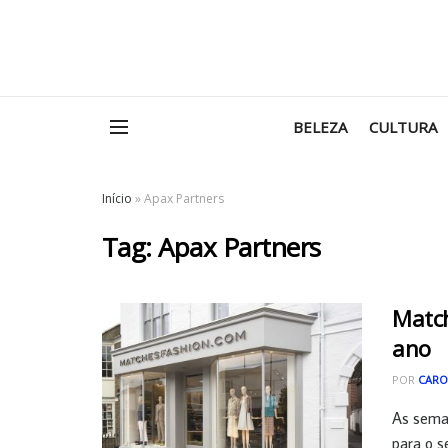
BELEZA
CULTURA
Início
»
Apax Partners
Tag:
Apax Partners
Match
ano
POR
CARO
As sema
para o se