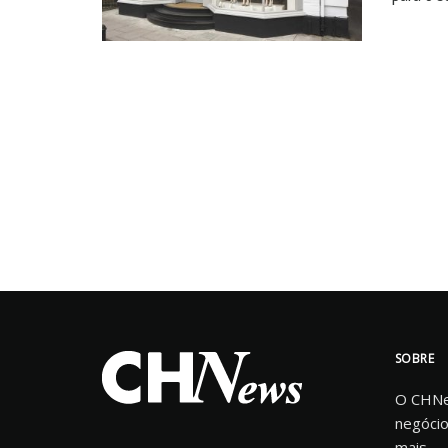
SOBRE
O CHNew
negócio
mais.