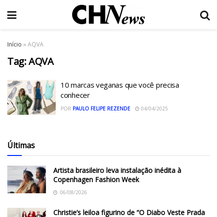
Início
»
AQVA
Tag:
AQVA
10 marcas veganas que você precisa
conhecer
POR
PAULO FELIPE REZENDE
04/04/2025
Últimas
Artista brasileiro leva instalação inédita à
Copenhagen Fashion Week
06/08/2026
Christie’s leiloa figurino de “O Diabo Veste Prada