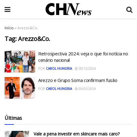
Início
»
Arezzo&Co.
Tag:
Arezzo&Co.
Retrospectiva 2024: veja o que foi notícia no
cenário nacional
POR
CAROL HUNGRIA
30/12/2024
Arezzo e Grupo Soma confirmam fusão
POR
CAROL HUNGRIA
05/02/2024
Últimas
Vale a pena investir em skincare mais caro?