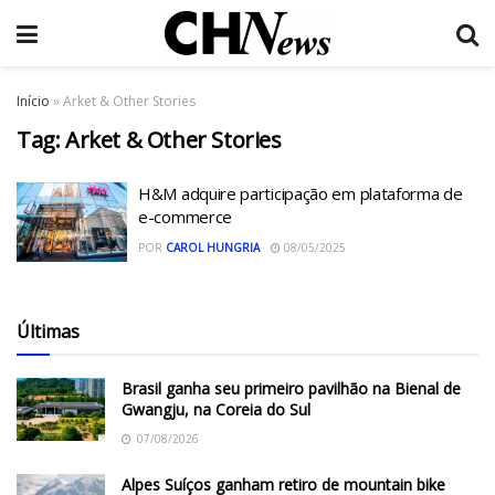
Início
»
Arket & Other Stories
Tag:
Arket & Other Stories
H&M adquire participação em plataforma de
e-commerce
POR
CAROL HUNGRIA
08/05/2025
Últimas
Brasil ganha seu primeiro pavilhão na Bienal de
Gwangju, na Coreia do Sul
07/08/2026
Alpes Suíços ganham retiro de mountain bike