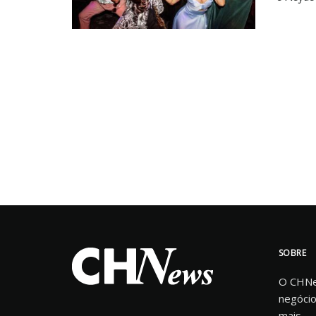
SOBRE
O CHNew
negócio
mais.