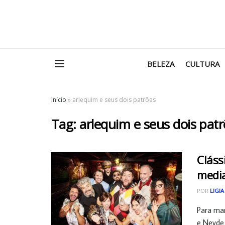
BELEZA
CULTURA
Início
»
arlequim e seus dois patrões
Tag:
arlequim e seus dois pat
Cláss
media
POR
LIGIA
Para mar
e Neyde 