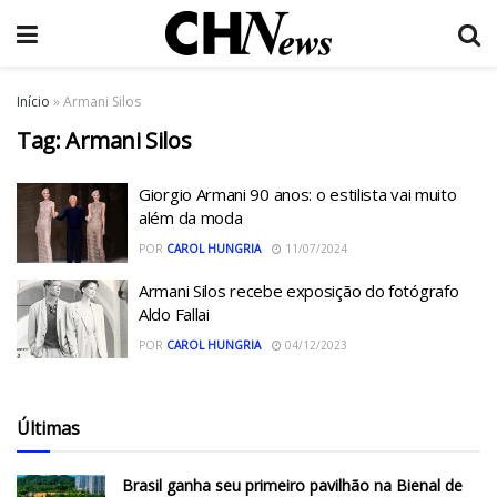
Início
»
Armani Silos
Tag:
Armani Silos
Giorgio Armani 90 anos: o estilista vai muito
além da moda
POR
CAROL HUNGRIA
11/07/2024
Armani Silos recebe exposição do fotógrafo
Aldo Fallai
POR
CAROL HUNGRIA
04/12/2023
Últimas
Brasil ganha seu primeiro pavilhão na Bienal de