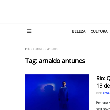
BELEZA
CULTURA
Início
»
arnaldo antunes
Tag:
arnaldo antunes
Rio: 
13 de
POR
REDA
Em sua s
seu novo