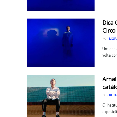
Dica 
Circo
POR
LIGIA
Um dos a
volta co
Arnal
catál
POR
REDA
O Instit
exposiçã