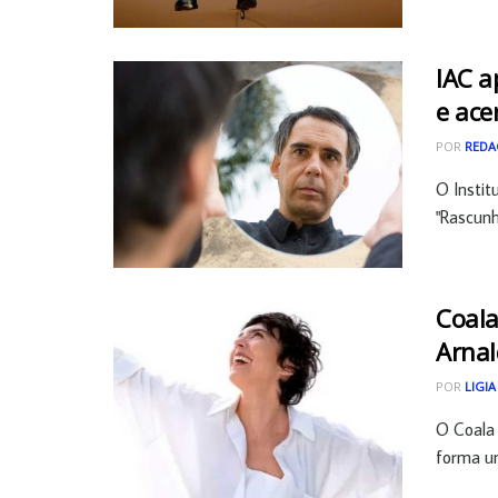
IAC a
e ace
POR
REDA
O Instit
"Rascunh
Coala
Arnal
POR
LIGIA
O Coala 
forma un