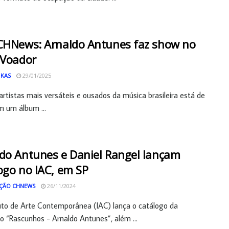
CHNews: Arnaldo Antunes faz show no
 Voador
 KAS
29/01/2025
rtistas mais versáteis e ousados da música brasileira está de
m um álbum ...
do Antunes e Daniel Rangel lançam
ogo no IAC, em SP
ÇÃO CHNEWS
26/11/2024
uto de Arte Contemporânea (IAC) lança o catálogo da
o “Rascunhos - Arnaldo Antunes”, além ...