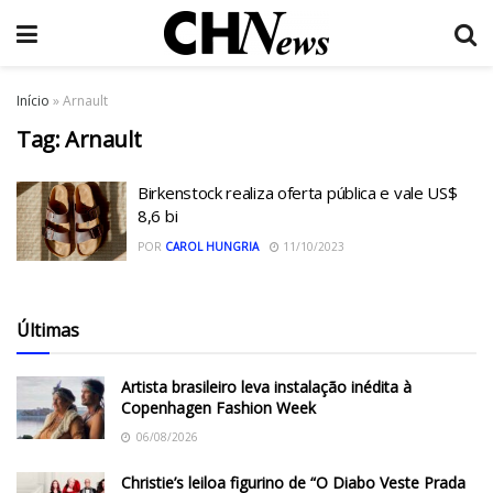
Início
»
Arnault
Tag:
Arnault
Birkenstock realiza oferta pública e vale US$
8,6 bi
POR
CAROL HUNGRIA
11/10/2023
Últimas
Artista brasileiro leva instalação inédita à
Copenhagen Fashion Week
06/08/2026
Christie’s leiloa figurino de “O Diabo Veste Prada