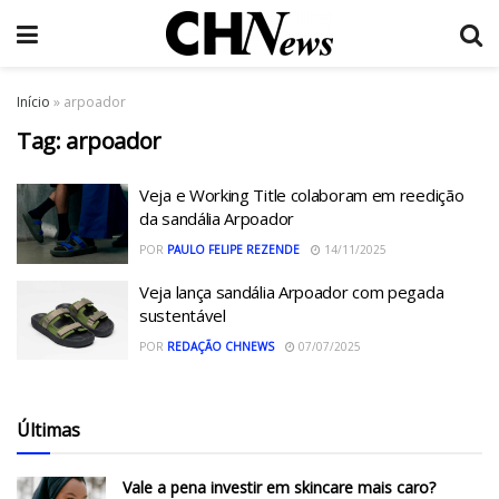
Início
»
arpoador
Tag:
arpoador
Veja e Working Title colaboram em reedição
da sandália Arpoador
POR
PAULO FELIPE REZENDE
14/11/2025
Veja lança sandália Arpoador com pegada
sustentável
POR
REDAÇÃO CHNEWS
07/07/2025
Últimas
Vale a pena investir em skincare mais caro?