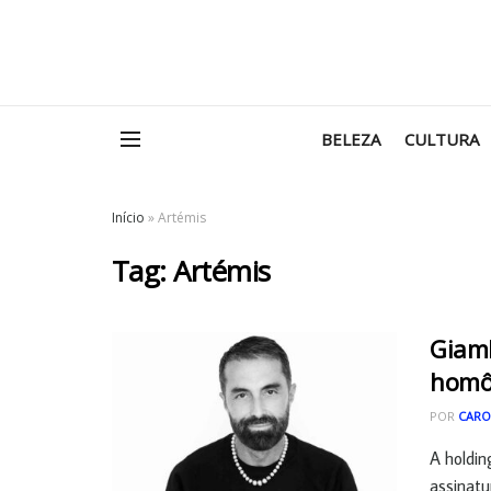
BELEZA
CULTURA
Início
»
Artémis
Tag:
Artémis
Giamb
homô
POR
CARO
A holdin
assinatu