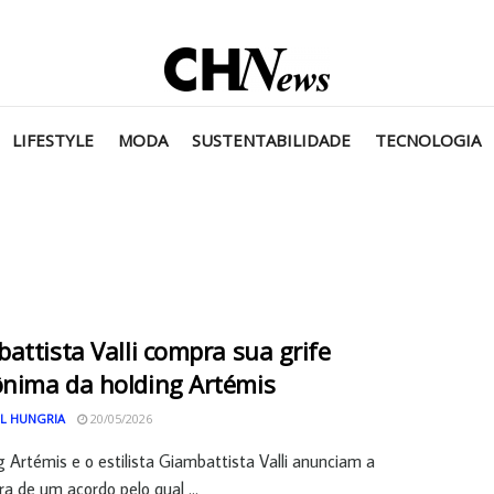
LIFESTYLE
MODA
SUSTENTABILIDADE
TECNOLOGIA
attista Valli compra sua grife
nima da holding Artémis
L HUNGRIA
20/05/2026
g Artémis e o estilista Giambattista Valli anunciam a
ra de um acordo pelo qual ...