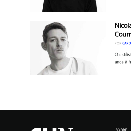
Nicol
Cour
POR
CARO
O estili
anos à fr
SOBRE