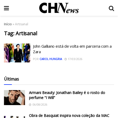
Início
»
Artisanal
Tag:
Artisanal
John Galliano está de volta em parceria com a
Zara
POR
CAROL HUNGRIA
17/03/2026
Últimas
Armani Beauty: Jonathan Bailey é o rosto do
perfume “I Will”
06/08/2026
Obra de Basquiat inspira nova coleção da MAC