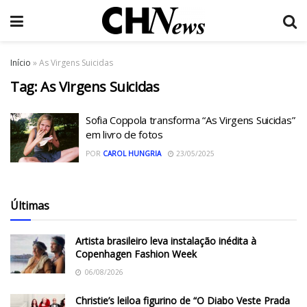
Início
»
As Virgens Suicidas
Tag:
As Virgens Suicidas
Sofia Coppola transforma “As Virgens Suicidas”
em livro de fotos
POR
CAROL HUNGRIA
23/05/2025
Últimas
Artista brasileiro leva instalação inédita à
Copenhagen Fashion Week
06/08/2026
Christie’s leiloa figurino de “O Diabo Veste Prada