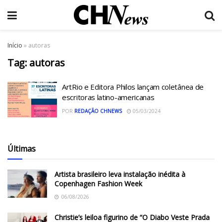
Início
»
autoras
Tag:
autoras
ArtRio e Editora Philos lançam coletânea de
escritoras latino-americanas
POR
REDAÇÃO CHNEWS
05/03/2024
Últimas
Artista brasileiro leva instalação inédita à
Copenhagen Fashion Week
06/08/2026
Christie’s leiloa figurino de “O Diabo Veste Prada