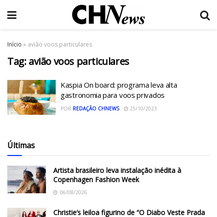
Início
»
avião voos particulares
Tag:
avião voos particulares
Kaspia On board: programa leva alta
gastronomia para voos privados
POR
REDAÇÃO CHNEWS
25/10/2023
Últimas
Artista brasileiro leva instalação inédita à
Copenhagen Fashion Week
06/08/2026
Christie’s leiloa figurino de “O Diabo Veste Prada