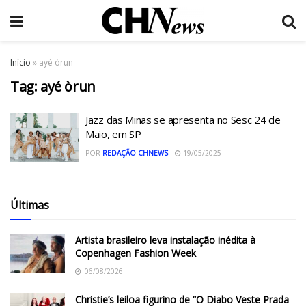
Início
»
ayé òrun
Tag:
ayé òrun
Jazz das Minas se apresenta no Sesc 24 de
Maio, em SP
POR
REDAÇÃO CHNEWS
19/05/2025
Últimas
Artista brasileiro leva instalação inédita à
Copenhagen Fashion Week
06/08/2026
Christie’s leiloa figurino de “O Diabo Veste Prada