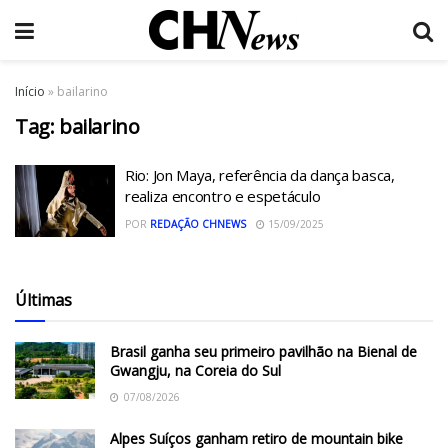
Início
»
bailarino
Tag:
bailarino
Rio: Jon Maya, referência da dança basca,
realiza encontro e espetáculo
POR
REDAÇÃO CHNEWS
15/09/2025
Últimas
Brasil ganha seu primeiro pavilhão na Bienal de
Gwangju, na Coreia do Sul
07/08/2026
Alpes Suíços ganham retiro de mountain bike