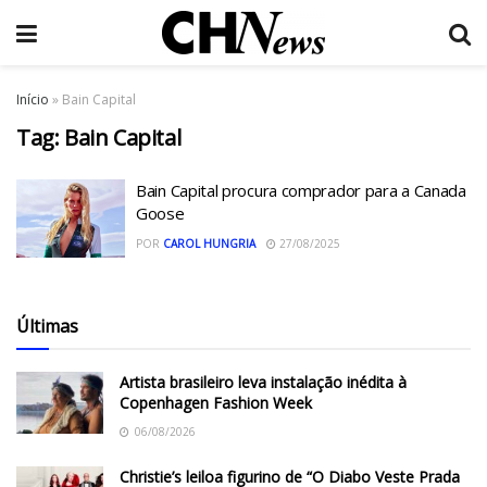
Início
»
Bain Capital
Tag:
Bain Capital
Bain Capital procura comprador para a Canada
Goose
POR
CAROL HUNGRIA
27/08/2025
Últimas
Artista brasileiro leva instalação inédita à
Copenhagen Fashion Week
06/08/2026
Christie’s leiloa figurino de “O Diabo Veste Prada