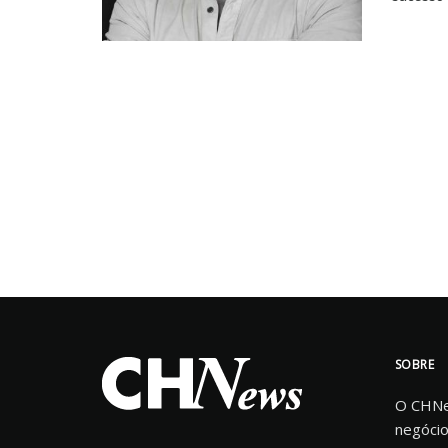
SOBRE
O CHNew
negócio