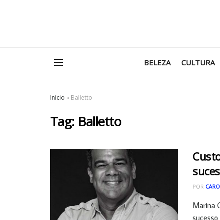
BELEZA
CULTURA
Início
»
Balletto
Tag:
Balletto
Custo
suce
POR
CARO
Marina 
sucesso 