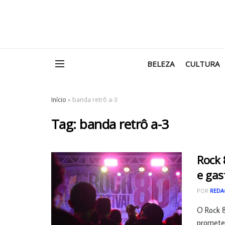
BELEZA
CULTURA
Início
»
banda retrô a-3
Tag:
banda retrô a-3
Rock 
e ga
POR
REDA
O Rock 8
prometen