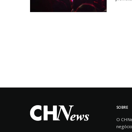
SOBRE
O CHNew
negócio