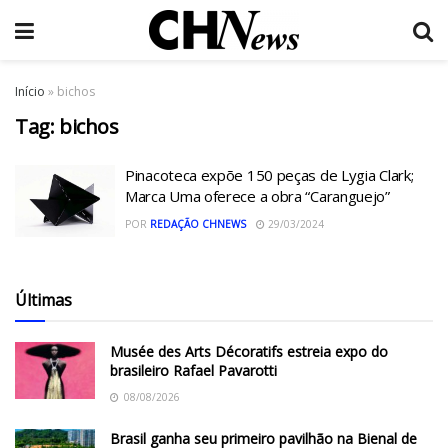
Início
»
bichos
Tag:
bichos
Pinacoteca expõe 150 peças de Lygia Clark;
Marca Uma oferece a obra “Caranguejo”
POR
REDAÇÃO CHNEWS
29/03/2024
Últimas
Musée des Arts Décoratifs estreia expo do
brasileiro Rafael Pavarotti
08/08/2026
Brasil ganha seu primeiro pavilhão na Bienal de