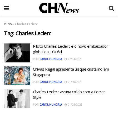
Início
»
Charles Leclerc
Tag:
Charles Leclerc
Piloto Charles Leclerc é o novo embaixador
global da L’Oréal
POR
CAROL HUNGRIA
27/04/2026
Chivas Regal apresenta uísque cristalino em
Singapura
POR
CAROL HUNGRIA
01/10/2025
Charles Leclerc assina collab com a Ferrari
Style
POR
CAROL HUNGRIA
01/05/2025