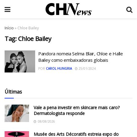
Início
»
Chloe Bailey
Tag:
Chloe Bailey
Pandora nomeia Selma Blair, Chloe e Halle
Bailey como embaixadoras globais
POR
CAROL HUNGRIA
25/01/2024
Últimas
Vale a pena investir em skincare mais caro?
Dermatologista responde
08/08/2026
Musée des Arts Décoratifs estreia expo do