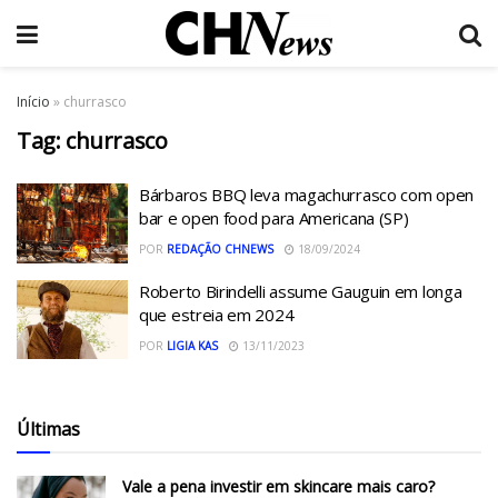
Início
»
churrasco
Tag:
churrasco
Bárbaros BBQ leva magachurrasco com open
bar e open food para Americana (SP)
POR
REDAÇÃO CHNEWS
18/09/2024
Roberto Birindelli assume Gauguin em longa
que estreia em 2024
POR
LIGIA KAS
13/11/2023
Últimas
Vale a pena investir em skincare mais caro?