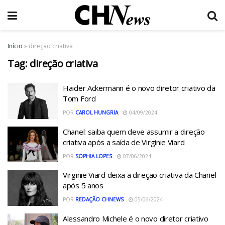
Início
»
direção criativa
Tag:
direção criativa
Haider Ackermann é o novo diretor criativo da
Tom Ford
POR
CAROL HUNGRIA
04/09/2024
Chanel: saiba quem deve assumir a direção
criativa após a saída de Virginie Viard
POR
SOPHIA LOPES
07/06/2024
Virginie Viard deixa a direção criativa da Chanel
após 5 anos
POR
REDAÇÃO CHNEWS
05/06/2024
Alessandro Michele é o novo diretor criativo