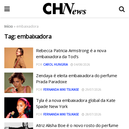
Início
»
embaixadora
Tag:
embaixadora
Rebecca Patricia Armstrong é a nova
embaixadora da Tod’s
POR
CAROL HUNGRIA
04/08/2026
Zendaya é eleita embaixadora do perfume
Prada Paradoxe
POR
FERNANDA MIKI TSUKASE
29/07/2026
Tyla é a nova embaixadora global da Kate
Spade New York
POR
FERNANDA MIKI TSUKASE
28/07/2026
Atriz Alisha Boe é o novo rosto do perfume