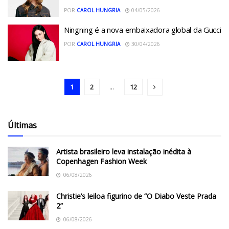
POR
CAROL HUNGRIA
04/05/2026
Ningning é a nova embaixadora global da Gucci
POR
CAROL HUNGRIA
30/04/2026
1
2
...
12
Últimas
Artista brasileiro leva instalação inédita à
Copenhagen Fashion Week
06/08/2026
Christie’s leiloa figurino de “O Diabo Veste Prada
2”
06/08/2026