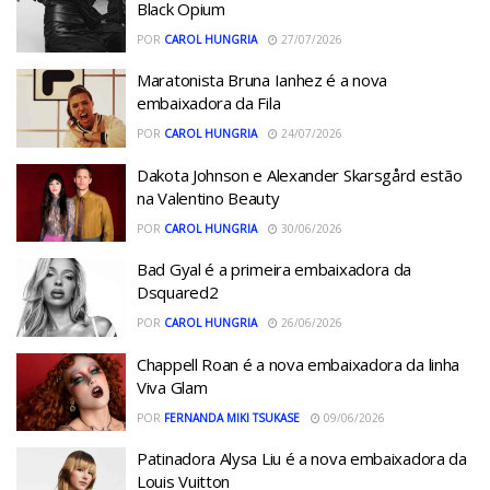
Black Opium
POR
CAROL HUNGRIA
27/07/2026
Maratonista Bruna Ianhez é a nova
embaixadora da Fila
POR
CAROL HUNGRIA
24/07/2026
Dakota Johnson e Alexander Skarsgård estão
na Valentino Beauty
POR
CAROL HUNGRIA
30/06/2026
Bad Gyal é a primeira embaixadora da
Dsquared2
POR
CAROL HUNGRIA
26/06/2026
Chappell Roan é a nova embaixadora da linha
Viva Glam
POR
FERNANDA MIKI TSUKASE
09/06/2026
Patinadora Alysa Liu é a nova embaixadora da
Louis Vuitton