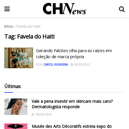
Início
»
Favela do Haiti
Tag:
Favela do Haiti
Gerando Falcões olha para as raízes em
coleção de marca própria
POR
CAROL HUNGRIA
28/09/2023
Últimas
Vale a pena investir em skincare mais caro?
Dermatologista responde
08/08/2026
Musée des Arts Décoratifs estreia expo do