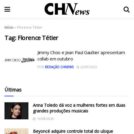
Início
»
Florence Tétier
Tag:
Florence Tétier
Jimmy Choo e Jean Paul Gaultier apresentam
collab em outubro
POR
REDAÇÃO CHNEWS
22/09/2023
Últimas
Anna Toledo dá voz a mulheres fortes em duas
grandes produções musicais
10/08/2026
Beyoncé adquire controle total do uísque