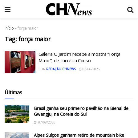
Início
»
força maior
Tag:
força maior
Galeria O Jardim recebe a mostra “Força
Maior”, de Lucrécia Couso
POR
REDAÇÃO CHNEWS
03/06/2026
Últimas
Brasil ganha seu primeiro pavilhão na Bienal de
Gwangju, na Coreia do Sul
07/08/2026
Alpes Suíços ganham retiro de mountain bike