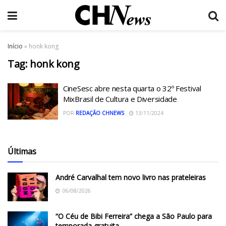
Início
»
honk kong
Tag:
honk kong
CineSesc abre nesta quarta o 32º Festival
MixBrasil de Cultura e Diversidade
POR
REDAÇÃO CHNEWS
13/11/2024
Últimas
André Carvalhal tem novo livro nas prateleiras
06/08/2026
“O Céu de Bibi Ferreira” chega a São Paulo para
temporada gratuita