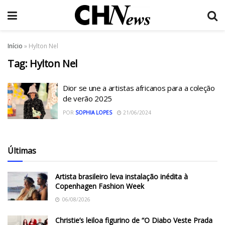
Início
»
Hylton Nel
Tag:
Hylton Nel
Dior se une a artistas africanos para a coleção
de verão 2025
POR
SOPHIA LOPES
21/06/2024
Últimas
Artista brasileiro leva instalação inédita à
Copenhagen Fashion Week
06/08/2026
Christie’s leiloa figurino de “O Diabo Veste Prada