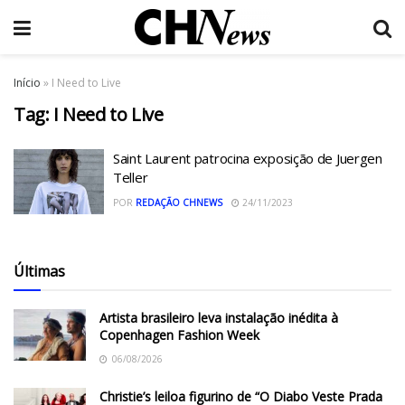
Início
»
I Need to Live
Tag:
I Need to Live
Saint Laurent patrocina exposição de Juergen
Teller
POR
REDAÇÃO CHNEWS
24/11/2023
Últimas
Artista brasileiro leva instalação inédita à
Copenhagen Fashion Week
06/08/2026
Christie’s leiloa figurino de “O Diabo Veste Prada