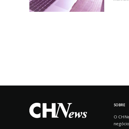
SOBRE
O CHNew
negócio