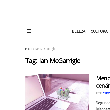
BELEZA
CULTURA
Início
»
Ian McGarrigle
Tag:
Ian McGarrigle
Menos
cenár
POR
CARO
Segundo 
Manhatta