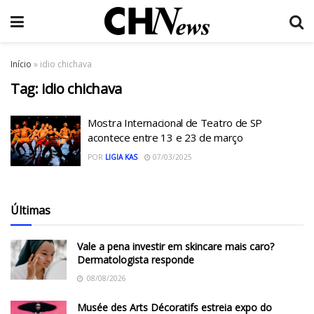
Início
»
idio chichava
Tag:
idio chichava
Mostra Internacional de Teatro de SP
acontece entre 13 e 23 de março
POR
LIGIA KAS
07/03/2025
Últimas
Vale a pena investir em skincare mais caro?
Dermatologista responde
08/08/2026
Musée des Arts Décoratifs estreia expo do