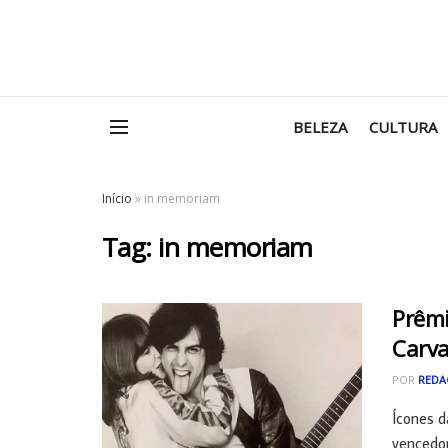
BELEZA
CULTURA
Início
»
in memoriam
Tag:
in memoriam
Prêmi
Carv
POR
REDA
Ícones d
vencedor