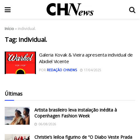
Início
»
individual.
Tag:
individual.
Galeria Kovak & Vieira apresenta individual de
Abidiel Vicente
POR
REDAÇÃO CHNEWS
17/04/2025
Últimas
Artista brasileiro leva instalação inédita à
Copenhagen Fashion Week
06/08/2026
Christie’s leiloa figurino de “O Diabo Veste Prada