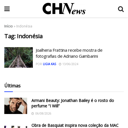
Início
»
Indonésia
Tag:
Indonésia
Joalheria Frattina recebe mostra de
fotografias de Adriano Gambarini
POR
LIGIA KAS
13/06/2024
Últimas
Armani Beauty: Jonathan Bailey é o rosto do
perfume “I Will”
06/08/2026
Obra de Basquiat inspira nova coleção da MAC