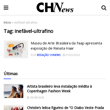
Início
»
inefável-ultrafino
Tag:
inefável-ultrafino
Museu de Arte Brasileira da Faap apresenta
exposição de Renata Haar
POR
REDAÇÃO CHNEWS
01/03/2024
Últimas
Artista brasileiro leva instalação inédita à
Copenhagen Fashion Week
06/08/2026
Christie’s leiloa figurino de “O Diabo Veste Prada