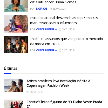
diz a influencer Bruna Gomes
POR
LIGIA KAS
25/04/2024
Estudo nacional desvenda as top 5 marcas
mais associadas a influencers
POR
CAROL HUNGRIA
09/01/2024
“BoF”: 10 assuntos que vão pautar o mercado
da moda em 2024
POR
CAROL HUNGRIA
02/01/2024
Últimas
Artista brasileiro leva instalação inédita à
Copenhagen Fashion Week
06/08/2026
Christie’s leiloa figurino de “O Diabo Veste Prada
2”