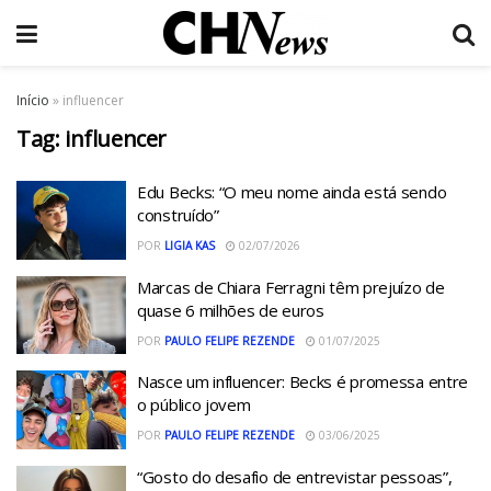
Início
»
influencer
Tag:
influencer
Edu Becks: “O meu nome ainda está sendo
construído”
POR
LIGIA KAS
02/07/2026
Marcas de Chiara Ferragni têm prejuízo de
quase 6 milhões de euros
POR
PAULO FELIPE REZENDE
01/07/2025
Nasce um influencer: Becks é promessa entre
o público jovem
POR
PAULO FELIPE REZENDE
03/06/2025
“Gosto do desafio de entrevistar pessoas”,