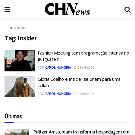
Início
»
Insider
Tag:
Insider
Fashion Meeting tem programação intensa no
JK Iguatemi
POR
CAROL HUNGRIA
04/04/2026
Gloria Coelho e Insider se unem para uma
collab
POR
CAROL HUNGRIA
21/08/2023
Últimas
Pulitzer Amsterdam transforma hospedagem em