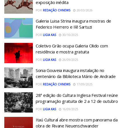
exposição inédita
POR
REDAÇÃO CHNEWS
20/03/2026
Galeria Luisa Strina inaugura mostras de
Federico Herrero e Ilê Sartuzi
POR
LIGIA KAS
30/10/2025
Coletivo Grão ocupa Galeria Olido com
residência e mostra gratuita
POR
LIGIA KAS
26/09/2025
Sonia Gouveia inaugura instalação no
centenário da Biblioteca Mário de Andrade
POR
REDAÇÃO CHNEWS
17/09/2025
28ª edição do Cultura Inglesa Festival reúne
programação gratuita de 2 a 12 de outubro
POR
LIGIA KAS
16/09/2025
Itaú Cultural abre mostra com panorama da
obra de Rivane Neuenschwander