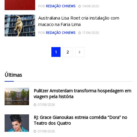
POR
REDAÇÃO CHNEWS
14/08/2025
Australiana Lisa Roet cria instalação com
macaco na Faria Lima
POR
REDAÇÃO CHNEWS
17/06/2025
1
2
Últimas
Pulitzer Amsterdam transforma hospedagem em
viagem pela história
07/08/2026
RJ: Grace Gianoukas estreia comédia “Dora” no
Teatro dos Quatro
07/08/2026