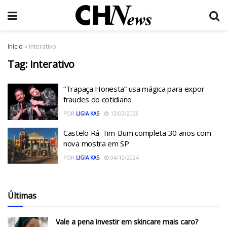
Início
»
interativo
Tag:
interativo
“Trapaça Honesta” usa mágica para expor
fraudes do cotidiano
POR
LIGIA KAS
12/03/2026
Castelo Rá-Tim-Bum completa 30 anos com
nova mostra em SP
POR
LIGIA KAS
04/10/2024
Últimas
Vale a pena investir em skincare mais caro?