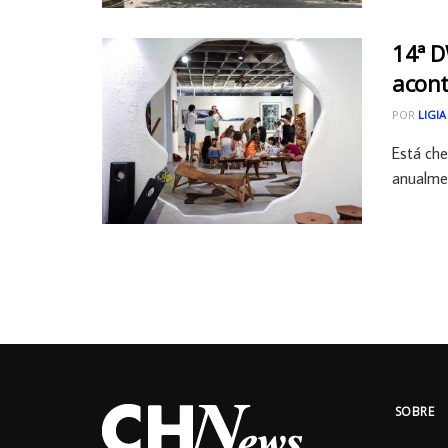
14ª D
acont
POR
LIGIA
Está ch
anualmen
SOBRE