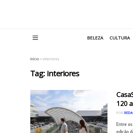
BELEZA
CULTURA
Início
»
interiores
Tag:
interiores
CasaS
120 a
POR
REDA
Entre os
edição d