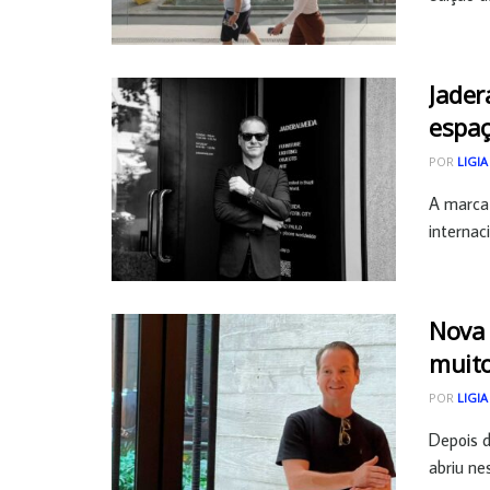
Jader
espa
POR
LIGIA
A marca 
internac
Nova 
muito
POR
LIGIA
Depois d
abriu nes