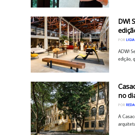
DW! S
ediçã
POR
LIGIA
ADW! Se
edição, q
Casac
no di
POR
REDA
A Casaco
arquitetu